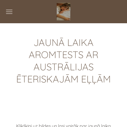
JAUNĀ LAIKA
AROMTESTS AR
AUSTRĀLIJAS
ĒTERISKAJĀM EĻĻĀM
Klikšķini uz bildes un lasi vairāk par jaunā laika