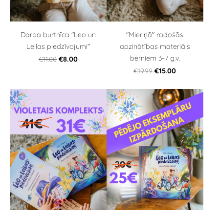
Darba burtnīca "Leo un
"Mieriņā" radošās
Leilas piedzīvojumi"
apzinātības materiāls
bērniem 3-7 g.v.
€11.00
€8.00
€19.99
€15.00