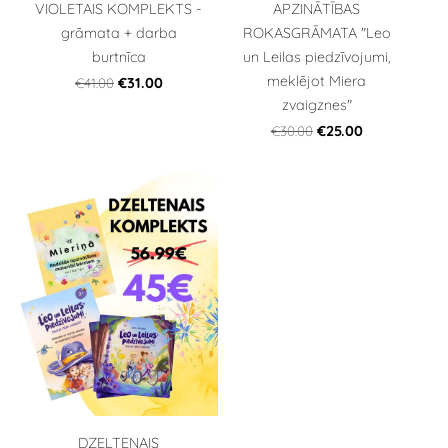
VIOLETAIS KOMPLEKTS -
APZINĀTĪBAS
grāmata + darba
ROKASGRĀMATA "Leo
burtnīca
un Leilas piedzīvojumi,
meklējot Miera
€41.00
€31.00
zvaigznes"
€30.00
€25.00
DZELTENAIS